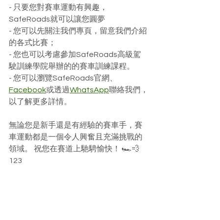
- 只要您對賽車運動有興趣，
SafeRoads就可以讓您圓夢
- 您可以先關注我們專頁，留意我們介紹
的各式比賽；
- 您也可以考慮參加SafeRoads高級駕
駛訓練學院舉辦的的賽車訓練課程。
- 您可以瀏覽SafeRoads官網、
Facebook
或透過
WhatsApp
聯絡我們，
以了解更多詳情。
無論您是新手還是有經驗的賽車手，賽
車運動都是一個令人興奮且充滿挑戰的
領域。 祝您在賽道上馳騁愉快！ 🏎💨
123