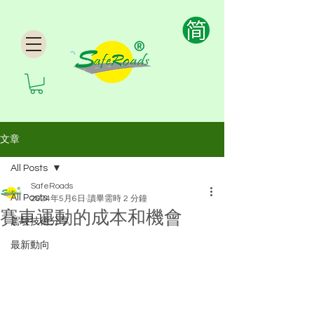
文章
All Posts
SafeRoads
All Posts
2024年5月6日
讀畢需時 2 分鐘
賽車運動的成本和機會
駕駛技術分享
最新動向