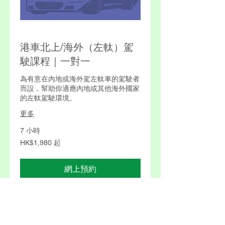
港車北上/海外（左軚）駕
駛課程｜一對一
為有意在內地或海外駕左軚車的駕駛者
而設，幫助你適應內地或其他海外國家
的左軚駕駛環境。
更多
7 小時
1,980
HK$1,980 起
港
元
起
網上預約