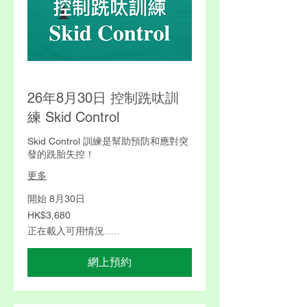
26年8月30日 控制跣呔訓
練 Skid Control
Skid Control 訓練是幫助預防和應對突
發的跣胎失控！
更多
開始 8月30日
3,680
HK$3,680
港
元
正在載入可用情況……
網上預約