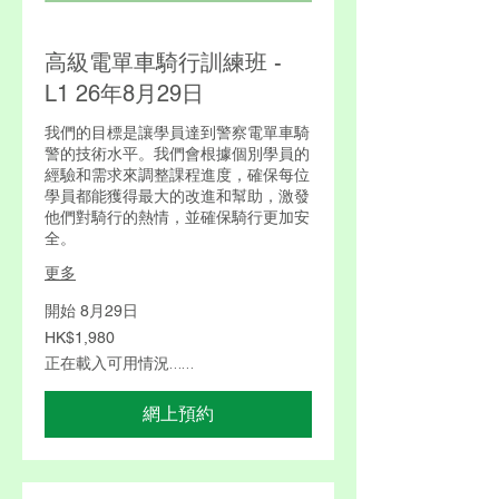
高級電單車騎行訓練班 -
L1 26年8月29日
我們的目標是讓學員達到警察電單車騎
警的技術水平。我們會根據個別學員的
經驗和需求來調整課程進度，確保每位
學員都能獲得最大的改進和幫助，激發
他們對騎行的熱情，並確保騎行更加安
全。
更多
開始 8月29日
1,980
HK$1,980
港
元
正在載入可用情況……
網上預約