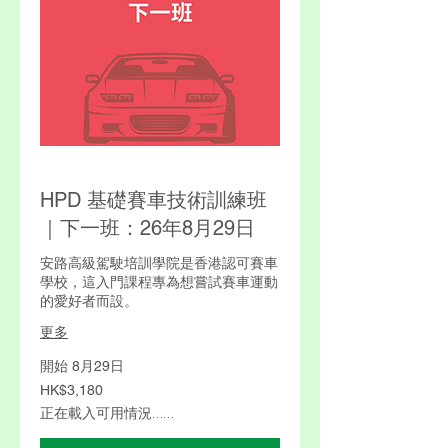
HPD 基礎賽車技術訓練班
｜下一班：26年8月29日
安路高級駕駛培訓學院是香港認可賽車
學校，這入門課程專為想嘗試賽車運動
的愛好者而設。
更多
開始 8月29日
3,180
HK$3,180
港
元
正在載入可用情況……