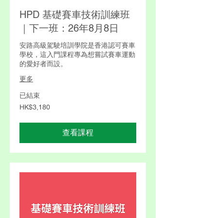
HPD 基礎賽車技術訓練班
｜下一班：26年8月8日
安路高級駕駛培訓學院是香港認可賽車
學校，這入門課程專為想嘗試賽車運動
的愛好者而設。
更多
已結束
3,180
HK$3,180
港
元
查看課程