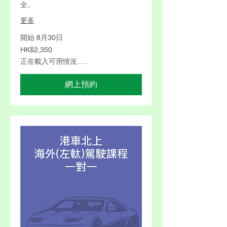
全。
更多
開始 8月30日
2,350
HK$2,350
港
元
正在載入可用情況……
網上預約