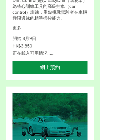
Drift Control 是以 EasyDrift（飄易環）
為核心訓練工具的高級控車（car
control）訓練，重點挑戰駕駛者在車輛
極限邊緣的精準操控能力。
更多
開始 8月9日
3,850
HK$3,850
港
元
正在載入可用情況……
網上預約