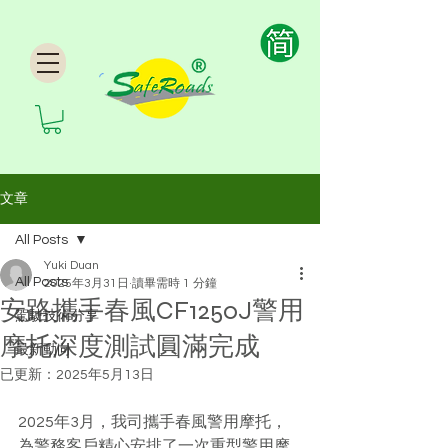
文章
All Posts
Yuki Duan
All Posts
2025年3月31日
讀畢需時 1 分鐘
安路攜手春風CF1250J警用
駕駛技術分享
摩托深度測試圓滿完成
最新動向
已更新：
2025年5月13日
2025年3月，我司攜手春風警用摩托，
為警務客戶精心安排了一次重型警用摩