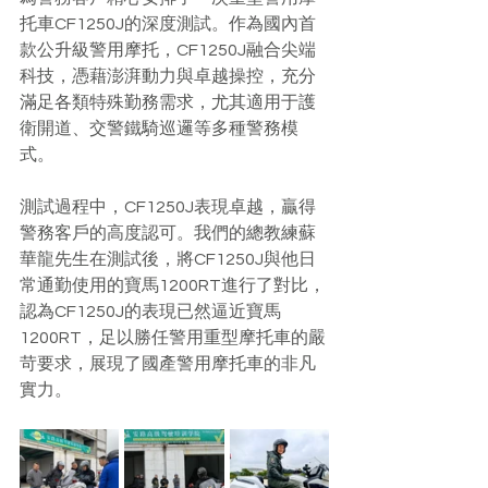
托車CF1250J的深度測試。作為國內首
款公升級警用摩托，CF1250J融合尖端
科技，憑藉澎湃動力與卓越操控，充分
滿足各類特殊勤務需求，尤其適用于護
衛開道、交警鐵騎巡邏等多種警務模
式。
測試過程中，CF1250J表現卓越，贏得
警務客戶的高度認可。我們的總教練蘇
華龍先生在測試後，將CF1250J與他日
常通勤使用的寶馬1200RT進行了對比，
認為CF1250J的表現已然逼近寶馬
1200RT，足以勝任警用重型摩托車的嚴
苛要求，展現了國產警用摩托車的非凡
實力。