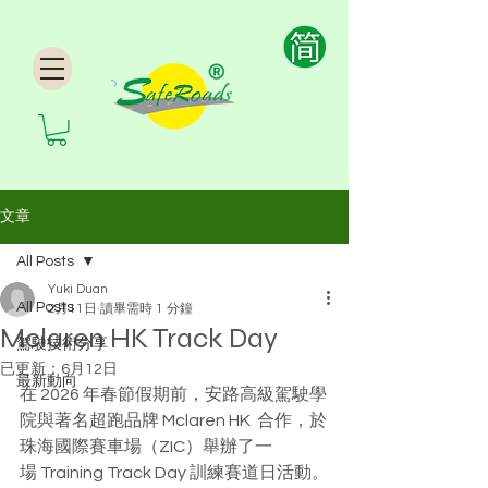
文章
All Posts
Yuki Duan
All Posts
2月11日
讀畢需時 1 分鐘
Mclaren HK Track Day
駕駛技術分享
已更新：
6月12日
最新動向
在 2026 年春節假期前，安路高級駕駛學
院與著名超跑品牌 Mclaren HK  合作，於
珠海國際賽車場（ZIC）舉辦了一
場 Training Track Day 訓練賽道日活動。