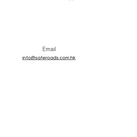
Email
info@saferoads.com.hk
Connect