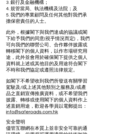
3. 銀行及金融機構；
4. 規管當局、執法機構及法院；及
5. 我們的專業顧問及任何其他對我們承
擔保密責任的人士。
此外，根據閣下與我們達成的協議或閣
下給予我們的同意(視乎情況而定)，我們
可向我們的聯營公司、合作夥伴披露或
轉移閣下的個人資料，以作市場研究用
途，此外並會用於確保閣下提供之個人
資料就上述或其他目的及用途符合閣下
不時和我們協定或遵照法律規定。
如閣下不希望收到我們所發送有關學習
駕駛及/或上述其他類別之服務及/或產
品之直銷宣傳推廣資料，或不希望我們
披露、轉移或使用閣下的個人資料作上
述直銷用途，歡迎各學員以電郵提出：
info@saferoads.com.hk
安全聲明
儘管互聯網在本質上並非安全可靠的通