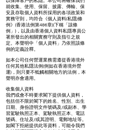
以保障客戶的私隱。本公司將確保我們
就收集、使用、保留、披露、傳輸、保
安及存取個人資料所採用的各項政策和
實務守則，均符合《個人資料(私隱)條
例》(香港法例第486章)(下稱「該條
例」)，以及由香港個人資料私隱專員公
署所發出的相關實務守則及指引之規
定。本聲明中「個人資料」乃依照該條
例的定義詮釋。
如本公司任何營運業務需遵從香港境外
任何其他私隱法例(例如在香港境外營
運)，則只要不牴觸相關地方的法例，本
聲明亦會適用。
收集個人資料
我們或會不時要求閣下提供個人資料，
包括但不限於閣下的姓名、性別、出生
日期、身份證明文件號碼及/或副本、學
習駕駛執照正本、駕駛執照正本、電話
號碼、住址及/或其證明、電郵地址等。
如閣下拒絕提供此等資料，可能令我們