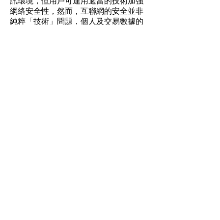
訊環境，但用戶可運用適當的技術加強
網絡安全性，然而，互聯網的安全並非
純粹「技術」問題，個人及交易數據的
保安常識及一般措施亦同樣重要。「黑
客」需要有「門戶」才能入侵系統，而
「門戶」大開往往是因為用戶傳遞機密
文件或處理密碼、個人識別代碼等機密
數據時疏忽大意，以致「黑客」有機可
乘。因此用戶處理這類文件和數據時務
需小心謹慎。
為嚴格保密從我們網站用戶獲取的所有
個人資料，除使用防火牆和其他精密技
術性設備外，我們還提供及設有其他嚴
格的保安措施，以保護我們的系統、資
料和數據，避免任何意外、惡意破壞或
損毀。
查詢
閣下如對本聲明有任何查詢，歡迎以電
郵與我們聯絡：
電郵至:
info@saferoads.com.hk