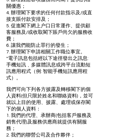
關優惠；
4. 辦理閣下要求的任何付款指示及/或直
接支賬付款安排及；
5. 促進閣下網上户口日常運作、提供顧
客服務及/或收取閣下賬戶尚欠的服務收
費；
6. 讓我們能防止罪行的發生；
7. 辦理閣下申請相關工作職位事宜。
*電子訊息包括經以下途徑發出之訊息:
手機短訊﹑多媒體訊息或跨平台流動短
訊應用程式（例: 智能手機短訊應用程
式）。
我們可向下列各方披露及轉移閣下的個
人資料(但只限於姓名和聯絡資料)，並可
就以上目的使用、披露、處理或保存閣
下的個人資料：
1. 我們的代理、承辦商(包括客戶服務及
銷售代理)及服務供應商就提供有關服
務；
2. 我們的聯營公司及合作夥伴；