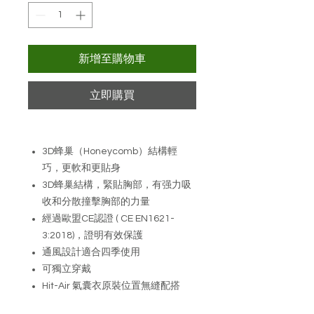
新增至購物車
立即購買
3D蜂巢（Honeycomb）結構輕
巧，更軟和更貼身
3D蜂巢結構，緊貼胸部，有强力吸
收和分散撞擊胸部的力量
經過歐盟CE認證 ( CE EN1621-
3:2018)，證明有效保護
通風設計適合四季使用
可獨立穿戴
Hit-Air 氣囊衣原裝位置無縫配搭