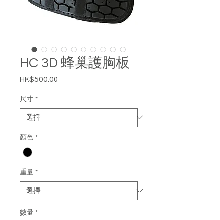
HC 3D 蜂巢護胸板
HK$500.00
價
格
尺寸
*
顏色
*
重量
*
數量
*