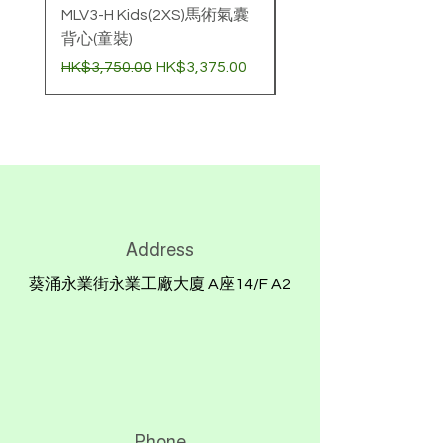
MLV3-H Kids(2XS)馬術氣囊
壓縮氣樽 (60cc)非經
背心(童裝)
購買氣囊衣標準價
一般價格
促銷價格
價格
HK$3,750.00
HK$3,375.00
HK$780.00
Address
葵涌永業街永業工廠大廈 A座14/F A2
Phone