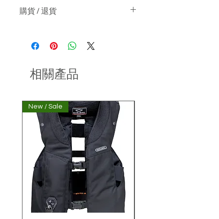
購貨 / 退貨
關於購物 :-
貨價不包運費
如產品沒有現貨, 日本預購期約兩星
期
關於退貨 :-
相關產品
可於收貨日起3天內 ( 根據物流公司
送貨紀錄為準 ) 申請退貨, 並附合以
下條款
New / Sale
非經本公司購買氣囊衣顧
產品處於原始狀態（例如，產品保
持完整，未使用及未洗滌)
產品的轉售條件並未受影響
產品包裝完好（包括原有未剪標籤
及未剪吊牌，配件，說明書等) 及付
款收據一併退回
請把退回產品妥善包裝並退回 : 香港
葵涌永業街21-27號永業工業大廈
14樓A2室
退貨運費須由顧客承擔, 請勿使用無
法追蹤的快遞方式退貨