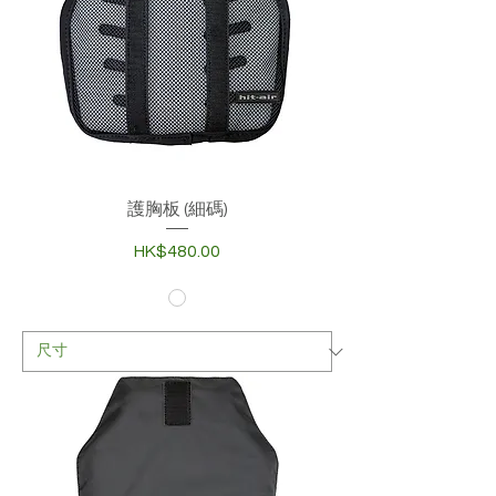
護胸板 (細碼)
價格
HK$480.00