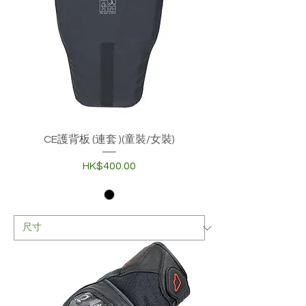
CE護背板 (連套 )(童裝/女裝)
價格
HK$400.00