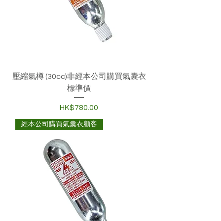
壓縮氣樽 (30cc)非經本公司購買氣囊衣
標準價
價格
HK$780.00
經本公司購買氣囊衣顧客