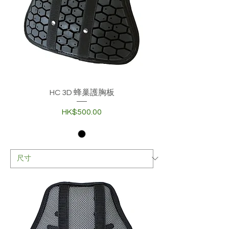
HC 3D 蜂巢護胸板
價格
HK$500.00