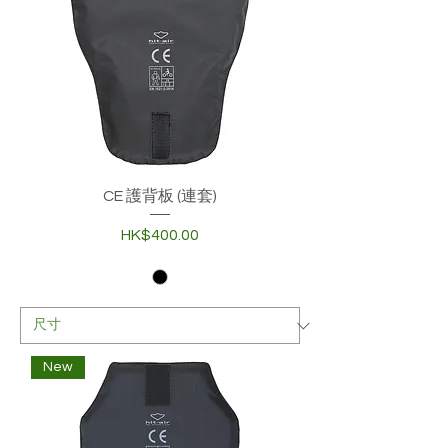
CE 護背板 (連套)
價格
HK$400.00
New