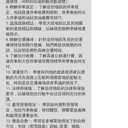
通環境，同時到沿途的觀光點游覽）
6. 瞭解停車規定： 了解這些地區的停車規
定，包括路邊停車收費和限制，並學會如何出
入停車場和油站加油繳費等技巧。
7. 認識道路標誌： 學習大陸地區以及其他國
家的道路標誌和標線，以確保您能夠準確地遵
循指示。
8. 瞭解交通擁堵： 針對這些地區常見的交通
擁堵情況和限行措施，我們將提供相應的培
訓，以説明您應對高峰交通時段。
9. 了解出行收費： 了解高速公路通行費、路
邊停車和大型停車場等費用標準和學會如何支
付。
10. 溝通技巧： 學會與内地的道路使用者以禮
貌的方式在道路上互動和適應當地的駕駛文
化，特別是在交通擁堵或有爭議的情況下。
11. 法律和保險： 了解這些地區的法律和保險
要求，以確保您在行駛中合法且得到充分的保
護。
12. 處理突發情況*： 學習如何應對突發情
況，包括汽車救援，尋找醫院、聯繫緊急服務
和處理交通事故等。
13. 應急自救*：學習在多種緊急情況下的自救
方法，包括（雨雪路面）跣軚; 搭電、補胎;