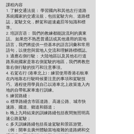
課程内容
1. 了解交通法規： 學習國內和其他左行道路
系統國家的交通法規，包括駕駛方向、道路標
誌，駕駛文化，醉駕和超速處罰等知識和標
準。
2. 培訓言语： 我們的教練都能說流利的廣東
話。 如果您不熟悉普通話或其他適用的當地
語言，我們將提供一些基本的語言詞彙和常用
語句，以便您與當地人交流和理解路標標誌。
3. 適應右側行駛： 大陸地區以及其他右行道
路系統國家是靠右側駕駛的地區，我們將教您
靠右側行駛的技巧和注意事項。
4. 右駕右行 (港車北上)：練習使用香港右軚車
在内地靠右行駛時候要注意的事項和駕駛技
巧。過程使用學員自己以港車北上政策進入內
地的自帶私家車進行訓練。
5. 練習路綫：
a. 標準路綫含市區道路、高速公路、城市快
速路、國道、鄉道和縣道；
b. 晚上九時結束的訓練路綫包括夜間無照明高
速公路駕駛；
c. 多天訓練路綫包括長途駕駛和景區游覽。
（例：開車去廣州體驗當地複雜的道路網和交