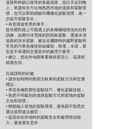
道路和村鎮公路等的各級道路，從白天走到晚
上，來讓你全方位地熟悉內地的道路和駕駛習
慣，也可以幫助經驗司機優化駕駛習慣，進一
步提升駕駛安全；
• 有意環遊世界的車手：
提供應對路上可能遇上的各種極端情況的自救
訓練，如應付冰雪路的防跣軚駕駛、通過水浸
道路的涉水駕駛、被迫走爛路時的越野駕駛和
常見的汽車急修技術如爆胎，無電，水滾，甚
至是不幸遇到交通意外的處理方案等；
• 總之，想在外地開車要揸得更安心，這課程
就適合你。
完成課程的好處
• 讓你短時間内熟習左軚車的駕駛方法和交通
標誌；
• 學習各種防禦性駕駛技巧，優化駕駛技能；
• 熟悉不同級別的道路駕駛方式和當地的駕駛
文化和習慣；
• 輕鬆融入當地的駕駛環境，避免因不熟悉交
通法規而違法被罰；
• 提高你在外地時的駕駛安全和處理情況能
力，避免發生意外