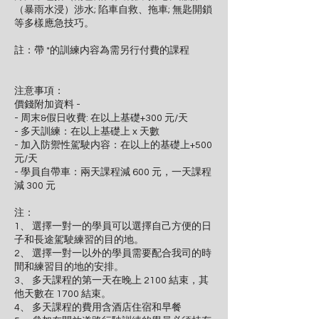
（暴雨水浸）涉水; 陷車自救、拖車; 無匙開鎖
等多樣應急技巧。
註：帶 *的訓練内容為需另行付費的課程
注意事項：
價錢附加資料 -
- 周末&假日收費: 在以上基礎+300 元/天
- 多天訓練：在以上基礎上 x 天數
- 加入防禦性駕駛内容：在以上的基礎上+500
元/天
- 學員自帶車：兩天課程減 600 元，一天課程
減 300 元
注：
1、 選擇一對一的學員可以選擇自己方便的日
子和長途駕駛練習的目的地。
2、 選擇一對一以外的學員需要配合我司的時
間和練習目的地的安排。
3、 多天課程的第一天在晚上 2100 結束，其
他天數在 1700 結束。
4、 多天課程的費用含酒店住宿和早餐