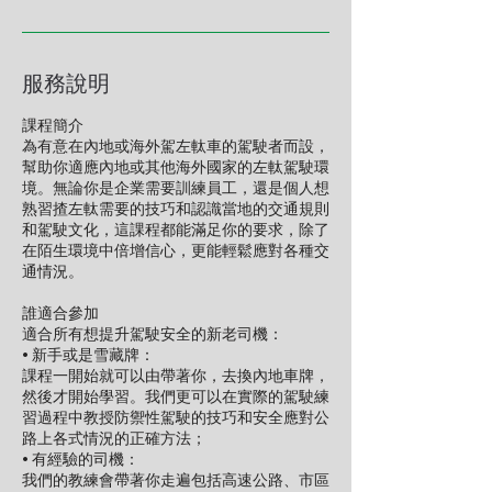
服務說明
課程簡介
為有意在內地或海外駕左軚車的駕駛者而設，
幫助你適應內地或其他海外國家的左軚駕駛環
境。無論你是企業需要訓練員工，還是個人想
熟習揸左軚需要的技巧和認識當地的交通規則
和駕駛文化，這課程都能滿足你的要求，除了
在陌生環境中倍增信心，更能輕鬆應對各種交
通情況。
誰適合參加
適合所有想提升駕駛安全的新老司機：
• 新手或是雪藏牌：
課程一開始就可以由帶著你，去換內地車牌，
然後才開始學習。我們更可以在實際的駕駛練
習過程中教授防禦性駕駛的技巧和安全應對公
路上各式情況的正確方法；
• 有經驗的司機：
我們的教練會帶著你走遍包括高速公路、市區