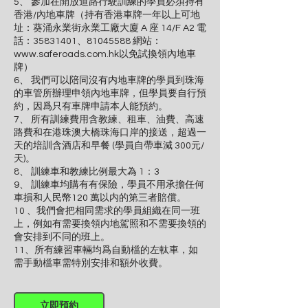
5、 參加在開放道路行駛訓練的學員必須持有
香港/內地車牌（持有香港車牌一年以上可地
址：葵涌永業街永業工廠大廈 A 座 14/F A2 電
話：35831401、81045588 網站：
www.saferoads.com.hk以免試換領內地車
牌）
6、 我們可以陪同沒有内地車牌的學員到珠海
的車管所辦理申領內地車牌，但學員要自行預
約，因爲只有車牌申請本人能預約。
7、 所有訓練費用含教練、租車、油費、高速
路費和在港珠澳大橋珠海口岸的接送，超過一
天的培訓含酒店和早餐 (學員自帶車減 300元/
天)。
8、 訓練車和教練比例最大為 1：3
9、 訓練車均購有有保險，學員不用承擔任何
車損和人民幣120 萬以内的第三者賠償。
10 、我們會把相同需求的學員組織在同一班
上，例如有需要換領内地駕照和不需要換領的
會安排到不同的班上。
11、所有練習車輛均爲自動檔的左軚車，如
立即預約