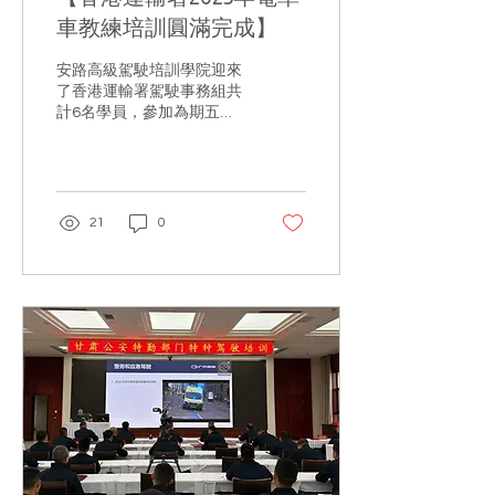
車教練培訓圓滿完成】
安路高級駕駛培訓學院迎來
了香港運輸署駕駛事務組共
計6名學員，參加為期五天
的高級電單車教練員(Train
The Trainers)培訓班。
21
0