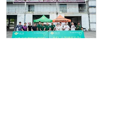
2025年8月22日
∙
3
分鐘
【🏁 賽車中級訓練班 】
進一步提升競技駕駛技術
的實戰課程
我們不提供「學完就會曉
飛」的速成幻覺，而是紮實
的延續訓練：幫助你明確待
提升的空間，循序漸進地探
索輪胎與車輛的物理極限，
直到真正“曉飛”。
111
0