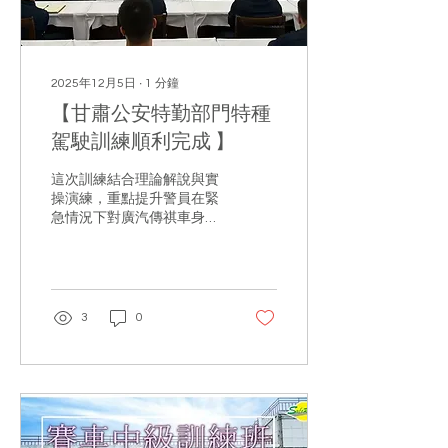
2025年12月5日
∙
1
分鐘
【甘肅公安特勤部門特種
駕駛訓練順利完成 】
這次訓練結合理論解說與實
操演練，重點提升警員在緊
急情況下對廣汽傳祺車身穩
定係統（ESP）的操控能
力。安路教練團隊全程負責
訓練執行，並獲得客戶的高
度認可。
3
0