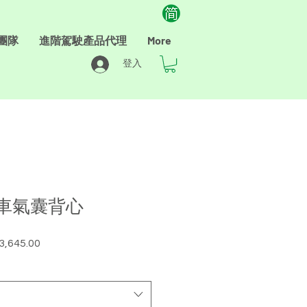
團隊
進階駕駛產品代理
More
登入
單車氣囊背心
3,645.00
促
銷
價
格