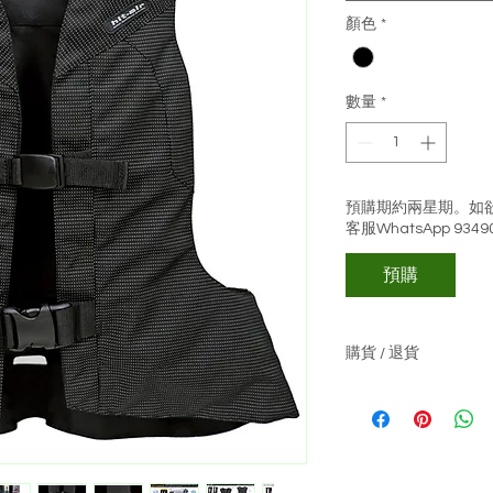
顏色
*
數量
*
預購期約兩星期。如欲
客服WhatsApp 9349
預購
購貨 / 退貨
關於購物 :-
貨價已包本地運費
如產品沒有現貨,
關於退貨 :-
可於收貨日起3天內