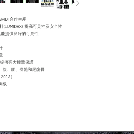
退貨, 並附合以下
產品處於原始狀態
未洗滌)
IDI 合作生產
產品的轉售條件並
(LUMIDEX) ,提高可見性及安全性
產品包裝完好（包
間也能提供良好的可見性
件，說明書等) 
請把退回產品妥善包
計
號永業工業大廈14
退貨運費須由顧客
電
退貨
，提供强大撞擊保護
、腹、腰、脊髓和尾龍骨
2013）
胸板