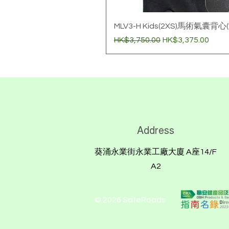
MLV3-H Kids(2XS)馬術氣囊背心
一般價格
促銷價格
HK$3,750.00
HK$3,375.00
Address
葵涌永業街永業工廠大廈 A座14/F
A2
© 2026 SafeRoads