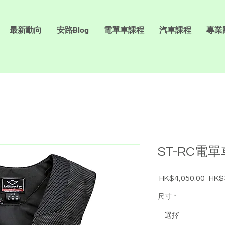
最新動向
安路Blog
電單車課程
汽車課程
專業
ST-RC電
 HK$4,050.00 
HK$
一
般
尺寸
*
價
格
選擇