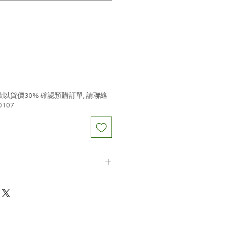
以貨價30% 確認預購訂單, 請聯絡
0107
 日本訂購期約兩星期
 ( 根據物流公司送貨紀錄為準 ) 申請