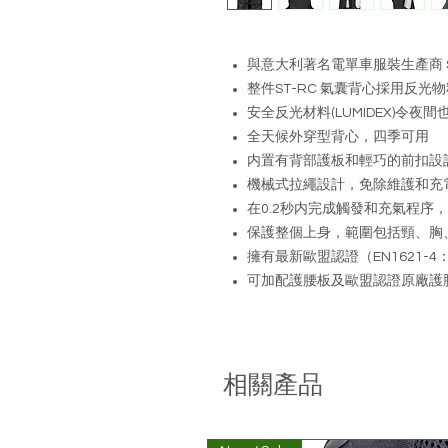
與意大利著名電單車服裝生產商 SP
整件ST-RC 氣囊背心採用反光物料
安全反光材料(LUMIDEX)令夜
全天候外穿型背心，四季可用
内置有背部護板和輕巧的前扣設
機械式拉繩設計，免除維護和充
在0.2秒内完成觸發和充氣程序
保護整個上身，範圍包括頸、胸
擁有最新歐盟認證（EN1621-4：
可加配護腰板及歐盟認證原廠護
相關產品