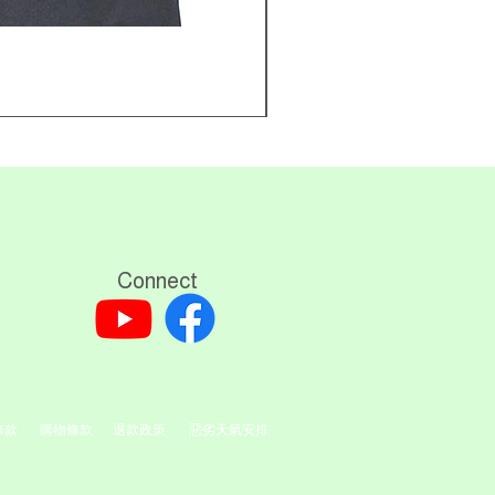
壓縮氣樽 (60cc)非經本
價格
HK$780.00
Connect
條款
購物條款
退款政策
惡劣天氣安排