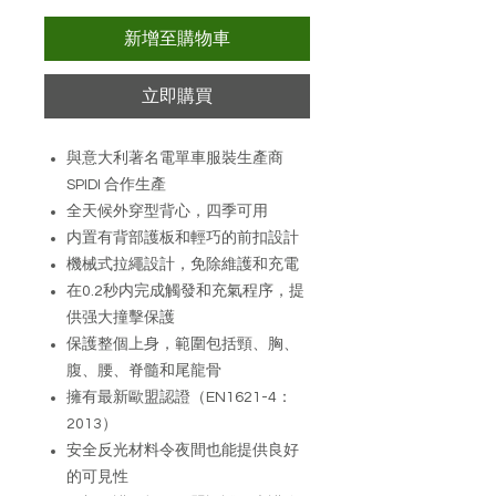
新增至購物車
立即購買
與意大利著名電單車服裝生產商
SPIDI 合作生產
全天候外穿型背心，四季可用
内置有背部護板和輕巧的前扣設計
機械式拉繩設計，免除維護和充電
在0.2秒内完成觸發和充氣程序，提
供强大撞擊保護
保護整個上身，範圍包括頸、胸、
腹、腰、脊髓和尾龍骨
擁有最新歐盟認證（EN1621-4：
2013）
安全反光材料令夜間也能提供良好
的可見性