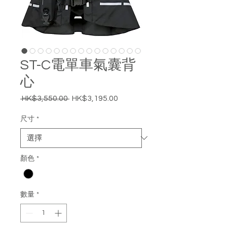
ST-C電單車氣囊背
心
 HK$3,550.00 
HK$3,195.00
一
促
般
銷
尺寸
*
價
價
格
格
顏色
*
數量
*