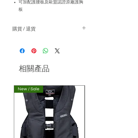
可加配護腰板及歐盟認證原廠護胸
板
購貨 / 退貨
關於購物 :-
貨價已包本地運費
如產品沒有現貨, 日本訂購期約兩星
期
關於退貨 :-
相關產品
可於收貨日起3天內 ( 根據物流公司
送貨紀錄為準 ) 申請退貨, 並附合以
下條款
New / Sale
非經本公司購買氣囊衣顧
產品處於原始狀態（例如，產品保
持完整，未使用及未洗滌)
產品的轉售條件並未受影響
產品包裝完好（包括原有未剪標籤
及未剪吊牌，配件，說明書等) 及付
款收據一併退回
請把退回產品妥善包裝並退回 : 香港
葵涌永業街21-27號永業工業大廈