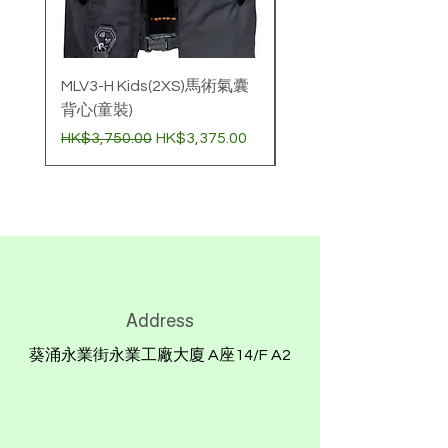
14樓A2室
退貨運費須由顧客承擔, 請勿使用無
法追蹤的快遞方式退貨
MLV3-H Kids(2XS)馬術氣囊
壓縮氣樽 (60cc)非經
背心(童裝)
購買氣囊衣標準價
一般價格
促銷價格
價格
HK$3,750.00
HK$3,375.00
HK$780.00
Address
葵涌永業街永業工廠大廈 A座14/F A2