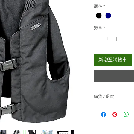
顏色
*
數量
*
新增至購物車
購貨 / 退貨
關於購物 :-
貨價已包本地運費
如產品沒有現貨,
關於退貨 :-
可於收貨日起3天內