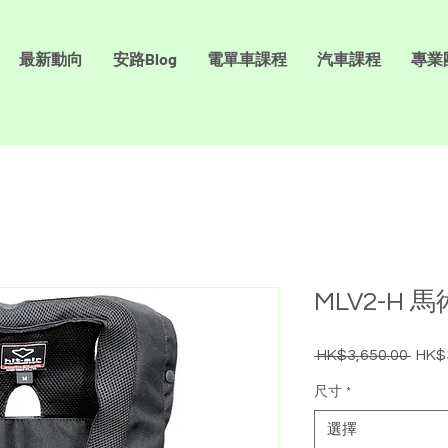
最新動向
安路Blog
電單車課程
汽車課程
專業
MLV2-H
 HK$3,650.00 
HK$
一
般
尺寸
*
價
格
選擇