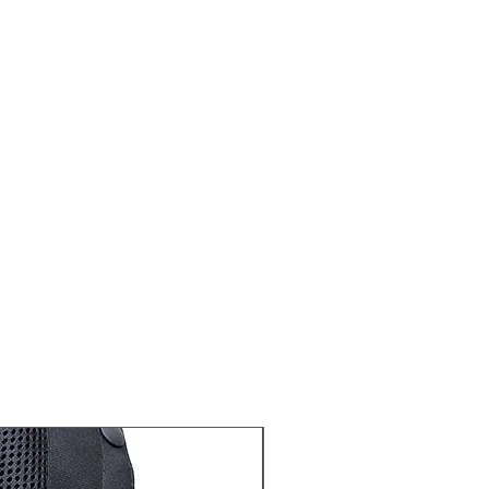
條款
（例如，產品保持完整，未使用及
未受影響
括原有未剪標籤及未剪吊牌，配
及付款收據一併退回
裝並退回 : 香港葵涌永業街21-27
樓A2室
承擔, 請勿使用無法追蹤的快遞方式
非經本公司購買氣囊衣顧客