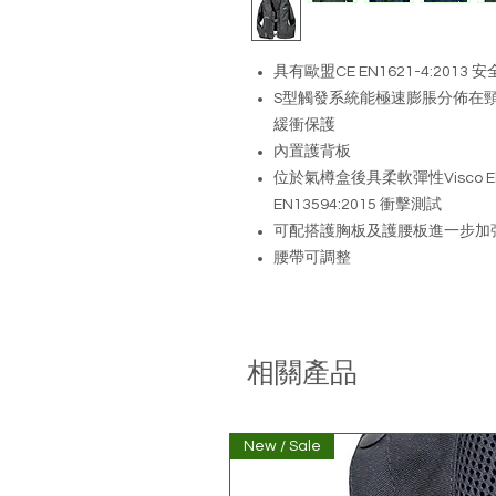
具有歐盟CE EN1621-4:2013 
S型觸發系統能極速膨脹分佈在
緩衝保護
內置護背板
位於氣樽盒後具柔軟彈性Visco El
EN13594:2015 衝擊測試
可配搭護胸板及護腰板進一步加
腰帶可調整
相關產品
New / Sale