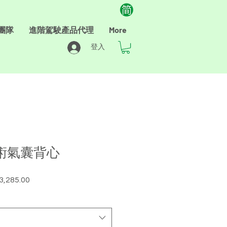
團隊
進階駕駛產品代理
More
登入
 馬術氣囊背心
3,285.00
促
銷
價
格