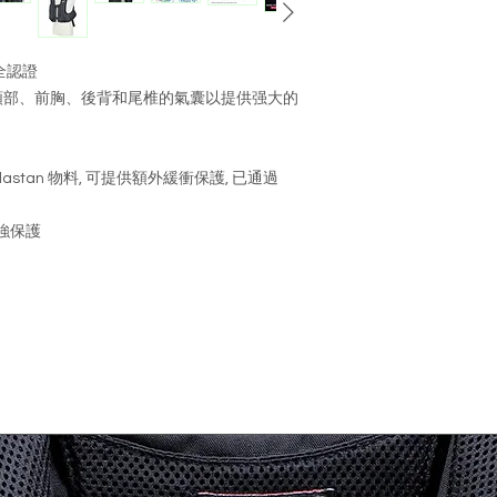
退貨, 並附合以下
產品處於原始狀態
未洗滌)
安全認證
產品的轉售條件並
頸部、前胸、後背和尾椎的氣囊以提供强大的
產品包裝完好（包
件，說明書等) 
請把退回產品妥善包
astan 物料, 可提供額外緩衝保護, 已通過
號永業工業大廈14
退貨運費須由顧客
退貨
強保護