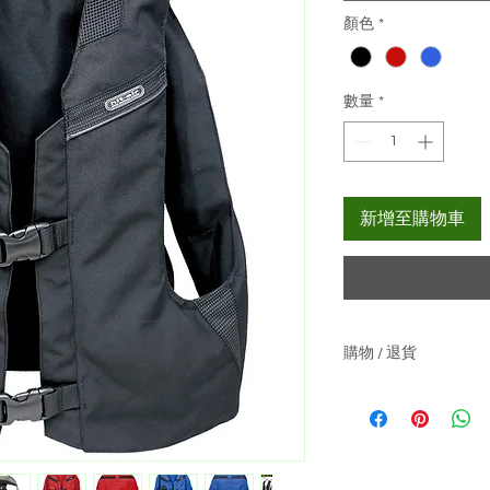
顏色
*
數量
*
新增至購物車
購物 / 退貨
關於購物 :-
貨價已包本地運費
如產品沒有現貨,
關於退貨 :-
可於收貨日起3天內