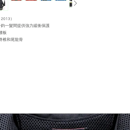
退貨, 並附合以下
產品處於原始狀態
未洗滌)
2013）
產品的轉售條件並
在千鈞一髮間提供強力緩衝保護
產品包裝完好（包
腰板
件，說明書等) 
脊椎和尾龍骨
請把退回產品妥善包
號永業工業大廈14
退貨運費須由顧客
退貨