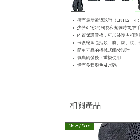
擁有最新歐盟認證（EN1621-4：
少於0.2秒的觸發和充氣時間,
內置保護背板，可加裝護胸和護
保護範圍包括頸、胸、腹、腰、
簡單可靠的機械式觸發設計
氣囊觸發後可重複使用
備有多種顏色及尺碼
相關產品
New / Sale