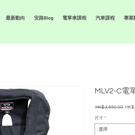
最新動向
安路Blog
電單車課程
汽車課程
專業
MLV2-C
 HK$3,650.00 
HK$
一
般
尺寸
*
價
格
選擇