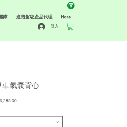
團隊
進階駕駛產品代理
More
登入
電單車氣囊背心
3,285.00
促
銷
價
格