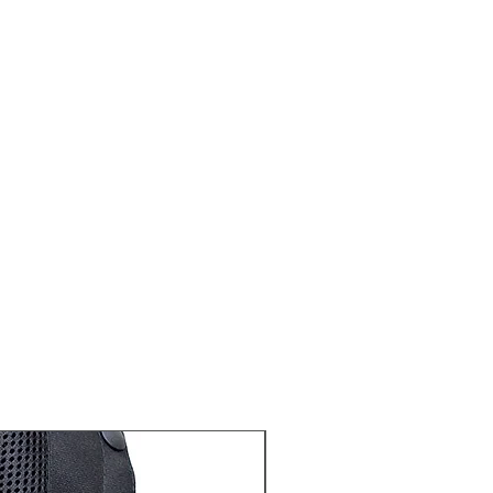
條款
（例如，產品保持完整，未使用及
未受影響
括原有未剪標籤及未剪吊牌，配
及付款收據一併退回
裝並退回 : 香港葵涌永業街21-27
樓A2室
承擔, 請勿使用無法追蹤的快遞方式
非經本公司購買氣囊衣顧客