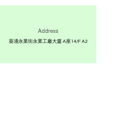
Address
葵涌永業街永業工廠大廈 A座14/F A2
Phone
+852- 8104 5588
9349 0107（Whatsapp)