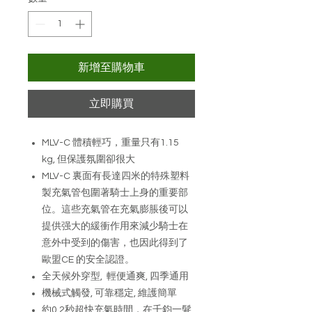
新增至購物車
立即購買
MLV-C 體積輕巧，重量只有1.15
kg, 但保護氛圍卻很大
MLV-C 裏面有長達四米的特殊塑料
製充氣管包圍著騎士上身的重要部
位。這些充氣管在充氣膨脹後可以
提供强大的緩衝作用來減少騎士在
意外中受到的傷害，也因此得到了
歐盟CE 的安全認證。
全天候外穿型, 輕便通爽, 四季通用
機械式觸發, 可靠穩定, 維護簡單
約0.2秒超快充氣時間，在千鈞一髮