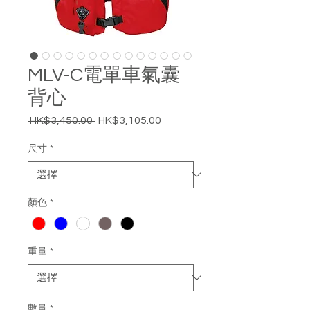
MLV-C電單車氣囊
背心
 HK$3,450.00 
HK$3,105.00
一
促
般
銷
尺寸
*
價
價
格
格
顏色
*
重量
*
數量
*