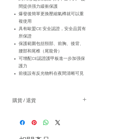
間提供强力緩衝保護
爆發後簡單更換壓縮氣樽就可以重
複使用
具有歐盟CE 安全認證，安全品質有
所保證
保護範圍包括頸部、前胸、後背、
腰部和尾椎（尾龍骨）
可增配CE認證護甲板進一步加强保
護力
前後設有反光物料在夜間清晰可見
購貨 / 退貨
關於購物 :-
貨價已包本地運費
如產品沒有現貨, 日本訂購期約兩星
期
關於退貨 :-