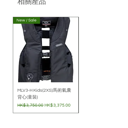
相關產品
可於收貨日起3天內 ( 根據物流公司
送貨紀錄為準 ) 申請退貨, 並附合以
下條款
New / Sale
非經本公司購買氣囊衣顧
產品處於原始狀態（例如，產品保
持完整，未使用及未洗滌)
產品的轉售條件並未受影響
產品包裝完好（包括原有未剪標籤
及未剪吊牌，配件，說明書等) 及付
款收據一併退回
請把退回產品妥善包裝並退回 : 香港
葵涌永業街21-27號永業工業大廈
14樓A2室
退貨運費須由顧客承擔, 請勿使用無
法追蹤的快遞方式退貨
MLV3-H Kids(2XS)馬術氣囊
壓縮氣樽 (60cc)非經
背心(童裝)
購買氣囊衣標準價
一般價格
促銷價格
價格
HK$3,750.00
HK$3,375.00
HK$780.00