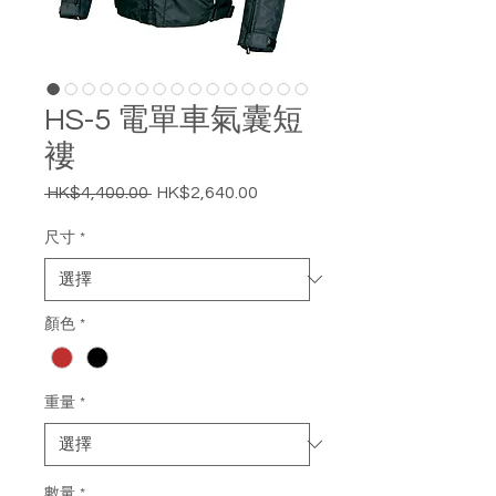
HS-5 電單車氣囊短
褸
 HK$4,400.00 
HK$2,640.00
一
促
般
銷
尺寸
*
價
價
格
格
顏色
*
重量
*
數量
*