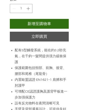
新增至購物車
立即購買
配有S型觸發系統，能在約0.2秒充
氣，在千鈞一髮間提供强力緩衝保
護
保護範圍包括頸部、前胸、後背、
腰部和尾椎（尾龍骨）
内置歐盟認證 EN1621-1 肩膊和手
肘護甲
可增配CE認證護胸及護背甲板進一
步加强保護力
設有反光物料在夜間清晰可見
手臂及背部通風設計，可提供良好