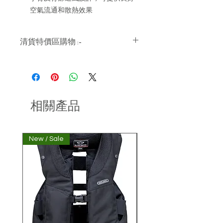
空氣流通和散熱效果
清貨特價區購物 :-
貨價已包本地運費
清貨特價產品只限現貨，不設預購
清貨特價產品恕不接受退換及退款
歡迎親臨本店試身及選購更多清貨
特價產品
相關產品
本店地址：香港葵涌永業街21-27號
永業工業大廈14樓 A2室。敬請提前
Whatsapp 93490107 預約
New / Sale
非經本公司購買氣囊衣顧
庫存量並非實時反映