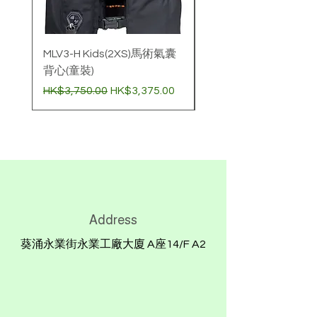
MLV3-H Kids(2XS)馬術氣囊
壓縮氣樽 (60cc)非經
背心(童裝)
購買氣囊衣標準價
一般價格
促銷價格
價格
HK$3,750.00
HK$3,375.00
HK$780.00
Address
葵涌永業街永業工廠大廈 A座14/F A2