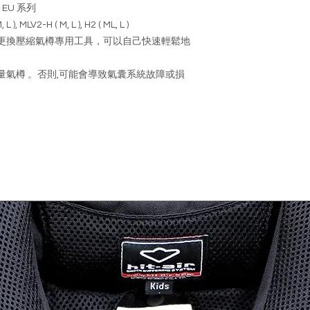
1, EU 系列
產品處於原始狀態
LV2-H ( M, L ), H2 ( ML, L )
未洗滌)
更換壓縮氣樽專用工具，可以自己快速輕鬆地
產品的轉售條件並
產品包裝完好（包
件，說明書等) 
氣樽 。否則,可能會導致氣囊系統故障或損
請把退回產品妥善包
號永業工業大廈14
退貨運費須由顧客
退貨