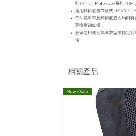
列 ( M , L ), Motorrad-系列, RS-
適用騎術氣囊衣款式 : MLV3-H ( M, L ), M
每件電單車及騎術氣囊衣均附有
更換壓縮氣樽
必須使用個別氣囊衣型號指定容量
壞
相關產品
New / Sale