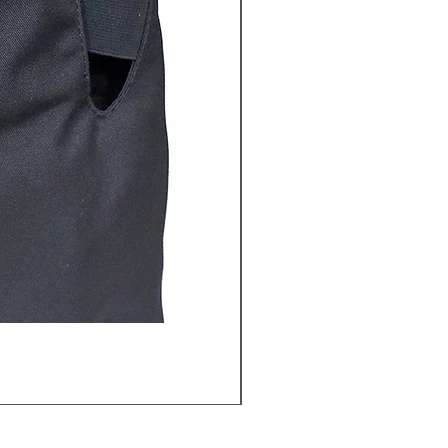
壓縮氣樽 (60cc)非經本
價格
HK$780.00