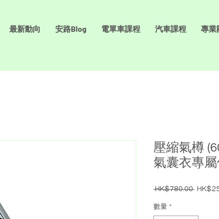
最新動向
安路Blog
電單車課程
汽車課程
專業
壓縮氣樽 (
氣囊衣專屬
 HK$780.00 
HK$25
一
般
數量
*
價