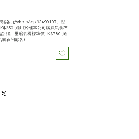
格
服WhatsApp 93490107。壓
$250 (適用於經本公司購買氣囊衣
證明)。壓縮氣樽標準價HK$780 (適
囊衣的顧客)
為HK$250 (適用於經本公司購買
須出示發票等證明)。壓縮氣樽標準價
於非經本公司購買氣囊衣的顧客)
 日本預購期約兩星期
 ( 根據物流公司送貨紀錄為準 ) 申請
條款