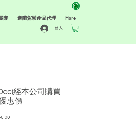
團隊
進階駕駛產品代理
More
登入
60cc)經本公司購買
優惠價
0.00
促
銷
價