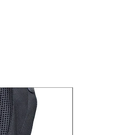
（例如，產品保持完整，未使用及
未受影響
括原有未剪標籤及未剪吊牌，配
及付款收據一併退回
裝並退回 : 香港葵涌永業街21-27
樓A2室
承擔, 請勿使用無法追蹤的快遞方式
非經本公司購買氣囊衣顧客