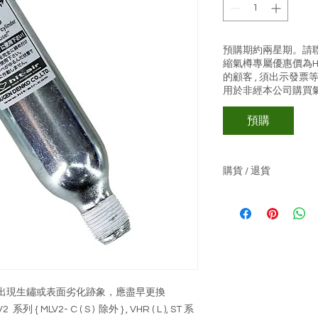
格
預購期約兩星期。請聯絡客
縮氣樽專屬優惠價為HK
的顧客 , 須出示發票等
用於非經本公司購買氣
預購
購貨 / 退貨
關於購物 :-
貨價不包運費
壓縮氣樽專屬優惠價
氣囊衣的顧客 , 
HK$780 (適用
如產品沒有現貨,
關於退貨 :-
出現生鏽或表面劣化跡象，應盡早更換
可於收貨日起3天內
 MLV2- C ( S ) 除外 } , VHR ( L ), ST 系
退貨, 並附合以下