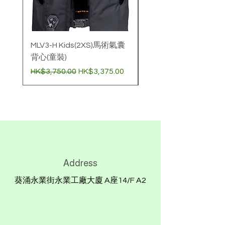
葵涌永業街21-27號永業工業大廈
14樓A2室
退貨運費須由顧客承擔, 請勿使用無
法追蹤的快遞方式退貨
MLV3-H Kids(2XS)馬術氣囊
壓縮氣樽 (60cc)非經
背心(童裝)
購買氣囊衣標準價
一般價格
促銷價格
價格
HK$3,750.00
HK$3,375.00
HK$780.00
Address
葵涌永業街永業工廠大廈 A座14/F A2