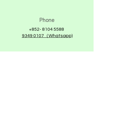
Phone
+852- 8104 5588
9349 0107（Whatsapp)
Email
info@saferoads.com.hk