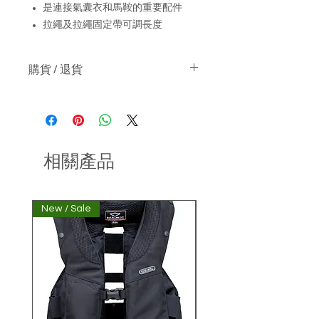
是連接氣囊衣和馬鞍的重要配件
拉繩及拉繩固定帶可調長度
購貨 / 退貨
關於購物 :-
貨價不包運費
如產品沒有現貨, 日本預購期約兩星
期
關於退貨 :-
相關產品
可於收貨日起3天內 ( 根據物流公司
送貨紀錄為準 ) 申請退貨, 並附合以
下條款
New / Sale
非經本公司購買氣囊衣顧
產品處於原始狀態（例如，產品保
持完整，未使用及未洗滌)
產品的轉售條件並未受影響
產品包裝完好（包括原有未剪標籤
及未剪吊牌，配件，說明書等) 及付
款收據一併退回
請把退回產品妥善包裝並退回 : 香港