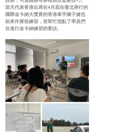
跣胎，彎道綫路等多樣競技駕駛技巧。
當天代表香港出席在4月底在臺北舉行的
國際金卡納大獎賽的香港車手陳子健也
前來作賽前練習，並幫忙指點了學員們
在進行金卡納練習的要訣。