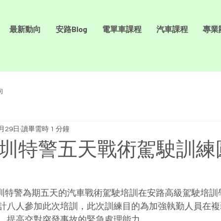
最新動向
安路Blog
電單車課程
汽車課程
專業
向
0月29日
讀畢需時 1 分鐘
年深圳特警五天戰術駕駛訓
，深圳特警為期五天的汽車戰術駕駛培訓在安路高級駕駛培
計八人參加此次培訓，此次訓練目的為加強執勤人員在複
，提高交對突發事故的緊急處理能力。