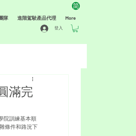
團隊
進階駕駛產品代理
More
登入
練圓滿完
訓學院訓練基本順
雜條件和路況下