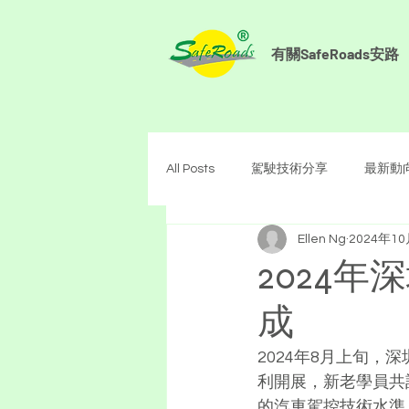
有關SafeRoads安路
All Posts
駕駛技術分享
最新動
Ellen Ng
2024年1
2024
成
2024年8月上旬
利開展，新老學員共
的汽車駕控技術水準